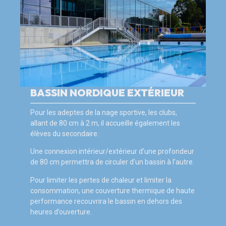
BASSIN NORDIQUE EXTÉRIEUR
Pour les adeptes de la nage sportive, les clubs,
allant de 80 cm à 2 m, il accueille également les
élèves du secondaire.
Une connexion intérieur/extérieur d’une profondeur
de 80 cm permettra de circuler d’un bassin à l’autre.
Pour limiter les pertes de chaleur et limiter la
consommation, une couverture thermique de haute
performance recouvrira le bassin en dehors des
heures d’ouverture.