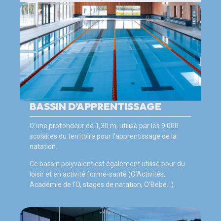
BASSIN D’APPRENTISSAGE
D’une profondeur de 1,30 m, utilisé par les 9 000
scolaires du territoire pour l’apprentissage de la
natation.
Ce bassin polyvalent est également utilisé pour du
loisir et en activité forme-santé (O’Activités,
Académie de l’O, stages de natation, O’Bébé…).