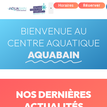
Horaires
Réserver
BIENVENUE AU
CENTRE AQUATIQUE
AQUABAIN
NOS DERNIÈRES
ACTUALITÉS