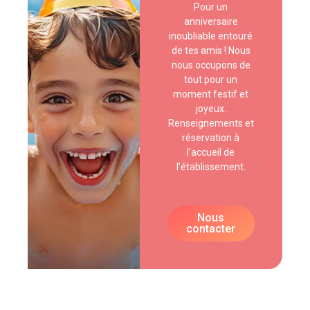
Pour un
anniversaire
inoubliable entouré
de tes amis ! Nous
nous occupons de
tout pour un
moment festif et
joyeux.
Renseignements et
réservation à
l’accueil de
l’établissement.
Nous
contacter