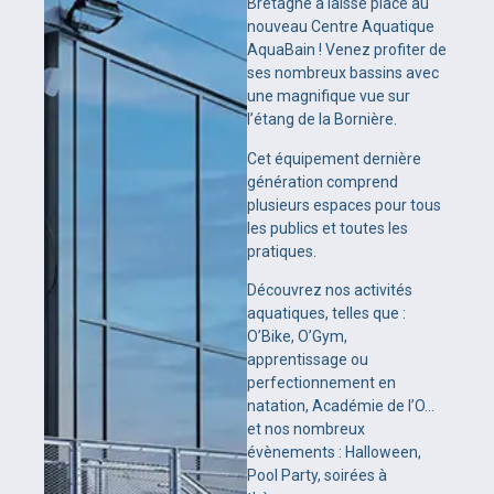
Bretagne a laissé place au
nouveau Centre Aquatique
AquaBain ! Venez profiter de
ses nombreux bassins avec
une magnifique vue sur
l’étang de la Bornière.
Cet équipement dernière
génération comprend
plusieurs espaces pour tous
les publics et toutes les
pratiques.
Découvrez nos activités
aquatiques, telles que :
O’Bike, O’Gym,
apprentissage ou
perfectionnement en
natation, Académie de l’O…
et nos nombreux
évènements : Halloween,
Pool Party, soirées à