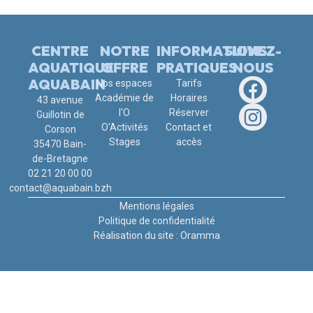
CENTRE
NOTRE
INFORMATIONS
SUIVEZ-
AQUATIQUE
OFFRE
PRATIQUES
NOUS
AQUABAIN
Nos espaces
Tarifs
Académie de
Horaires
43 avenue
l'O
Réserver
Guillotin de
O'Activités
Contact et
Corson
Stages
accès
35470 Bain-
de-Bretagne
02 21 20 00 00
contact@aquabain.bzh
Mentions légales
Politique de confidentialité
Réalisation du site : Oramma